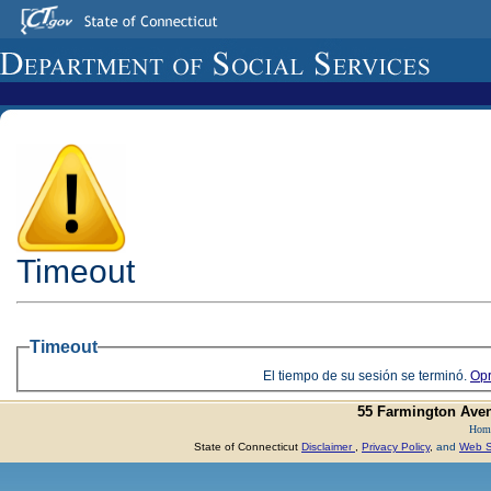
Timeout
Timeout
El tiempo de su sesión se terminó.
Opr
55 Farmington Aven
Hom
State of Connecticut
Disclaimer
,
Privacy Policy
,
and
Web Si